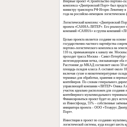
Впервые проект «Строительство портово-ск
комплекса «Дмитровский Порт» был предст
министру транспорта РФ Игорю Левитину в 
года на российско-немецком логистическом 
Логистический комплекс «Дмитровский Порт
проекта «САННА-ЛИТЕР». Его реализуют 
компаний «САННА» и группа компаний «Л
Целью проекта является создание на основе
государственно-частного партнёрства совре
портово-логистического комплекса на земел
110 га, примыкающем к каналу им. Москвы
проходят трасса Москва – Санкт-Петербург 
железнодорожная ветка, связывающие оба г
Расстояние до МКАД составляет около 50 
площадь складов класса А составит около 100
включая сухие и низкотемпературные склады
терминал для обработки, хранения и перева
контейнеров. По словам генерального дирек
управляющей компании «ЛИТЕР» Оника Аз
участок идеально расположен для создания 
контейнерного мультимодального терминала
Финансироваться проект будет из двух исто
из Инвестфонда, 55% – собственные заёмные
инициатора проекта – ООО «Тезаурус Дмит
Порт».
Инвестиции в проект по созданию мультимо
логистической системы, куда входят шесть 