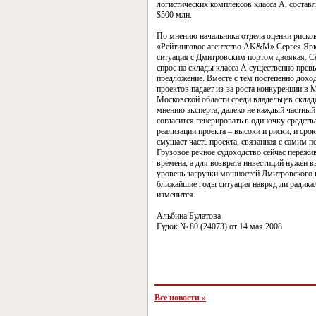
логистических комплексов класса А, состав
$500 млн.
По мнению начальника отдела оценки риско
«Рейтинговое агентство AK&M» Сергея Ярк
ситуация с Дмитровским портом двоякая. С
спрос на склады класса А существенно прев
предложение. Вместе с тем постепенно дохо
проектов падает из-за роста конкуренции в 
Московской области среди владельцев склад
мнению эксперта, далеко не каждый частный
согласится генерировать в одиночку средств
реализации проекта – высоки и риски, и сро
смущает часть проекта, связанная с самим п
Грузовое речное судоходство сейчас пережи
времена, а для возврата инвестиций нужен 
уровень загрузки мощностей Дмитровского 
ближайшие годы ситуация навряд ли радика
изменится.
Альбина Булатова
Гудок № 80 (24073) от 14 мая 2008
Все новости »