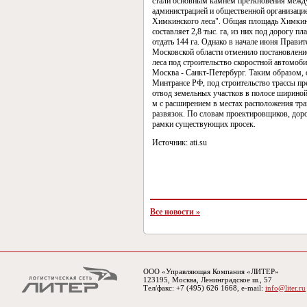
стали основным камнем преткновения межд
администрацией и общественной организаци
Химкинского леса". Общая площадь Химкин
составляет 2,8 тыс. га, из них под дорогу п
отдать 144 га. Однако в начале июня Правит
Московской области отменило постановлени
леса под строительство скоростной автомоб
Москва - Санкт-Петербург. Таким образом, 
Минтрансе РФ, под строительство трассы п
отвод земельных участков в полосе шириной
м с расширением в местах расположения тр
развязок. По словам проектировщиков, доро
рамки существующих просек.
Источник: ati.su
Все новости »
ООО «Управляющая Компания «ЛИТЕР»
123195, Москва, Ленинградское ш., 57
Тел/факс: +7 (495) 626 1668, e-mail:
info@liter.ru