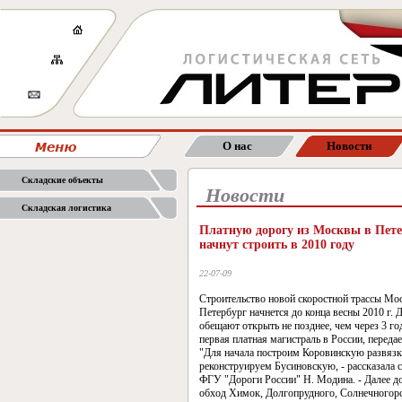
О нас
Новости
Складские объекты
Новости
Складская логистика
Платную дорогу из Москвы в Пете
начнут строить в 2010 году
22-07-09
Строительство новой скоростной трассы Мос
Петербург начнется до конца весны 2010 г. 
обещают открыть не позднее, чем через 3 год
первая платная магистраль в России, передае
"Для начала построим Коровинскую развязк
реконструируем Бусиновскую, - рассказала 
ФГУ "Дороги России" Н. Модина. - Далее до
обход Химок, Долгопрудного, Солнечногорс