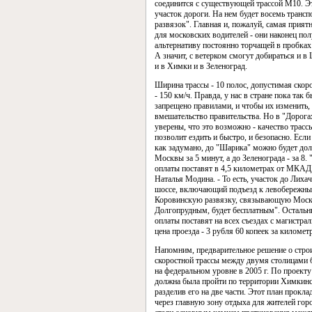
соединится с существующей трассой М10. Э
участок дороги. На нем будет восемь транс
развязок". Главная и, пожалуй, самая прият
для московских водителей - они наконец пол
альтернативу постоянно торчащей в пробках
А значит, с ветерком смогут добираться и в
и в Химки и в Зеленоград.
Ширина трассы - 10 полос, допустимая скор
- 150 км/ч. Правда, у нас в стране пока так 
запрещено правилами, и чтобы их изменить,
вмешательство правительства. Но в "Дорога
уверены, что это возможно - качество трасс
позволит ездить и быстро, и безопасно. Если 
как задумано, до "Шарика" можно будет дол
Москвы за 5 минут, а до Зеленограда - за 8.
оплаты поставят в 4,5 километрах от МКАД,
Наталья Модина. - То есть, участок до Лиха
шоссе, включающий подъезд к левобережн
Коровинскую развязку, связывающую Моск
Долгопрудным, будет бесплатным". Осталь
оплаты поставят на всех съездах с магистра
цена проезда - 3 рубля 60 копеек за километр
Напомним, предварительное решение о стро
скоростной трассы между двумя столицами 
на федеральном уровне в 2005 г. По проекту
должна была пройти по территории Химкинс
разделив его на две части. Этот план прокла
через главную зону отдыха для жителей го