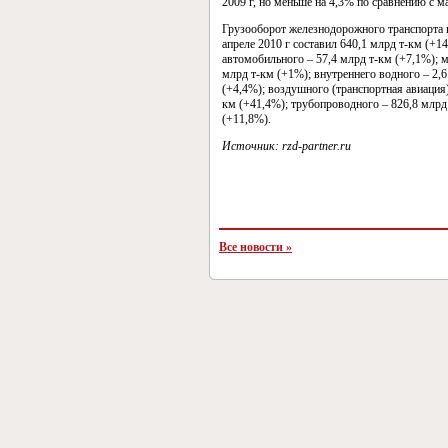
2009 г, но меньше на 4,3% по сравнению с м
Грузооборот железнодорожного транспорта 
апреле 2010 г составил 640,1 млрд т-км (+14
автомобильного – 57,4 млрд т-км (+7,1%); м
млрд т-км (+1%); внутреннего водного – 2,
(+4,4%); воздушного (транспортная авиация)
км (+41,4%); трубопроводного – 826,8 млрд
(+11,8%).
Источник: rzd-partner.ru
Все новости »