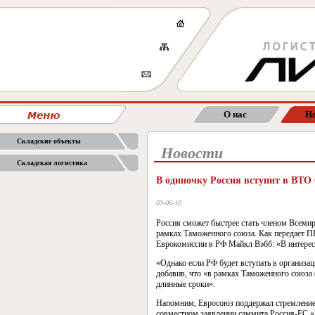
О нас
Но
Складские объекты
Новости
Складская логистика
В одиночку Россия вступит в ВТО
03-06-10
Россия сможет быстрее стать членом Всемирн
рамках Таможенного союза. Как передает П
Еврокомиссии в РФ Майкл Вэбб: «В интерес
«Однако если РФ будет вступать в организа
добавив, что «в рамках Таможенного союза (
длинные сроки».
Напомним, Евросоюз поддержал стремление
совместном заявлении саммита Россия-ЕС «