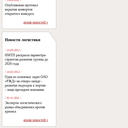
/ 19-09-2011 /
Опубликован протокол
вкрытия конвертов
открытого конкурса
архив новостей »
Новости логистики
/ 13-03-2012 /
НМТП раскрыла параметры
стратегии развития группы до
2020 года
/ 14-02-2012 /
Одна из основных задач ОАО
«РЖД» на северо-западе -
развитие подходов к портам
– вице-президент компании
/ 02-11-2011 /
Эксперты логистического
рынка объединились против
кризиса
архив новостей »