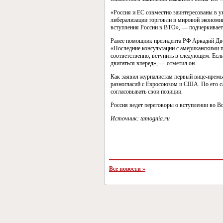
«Россия и ЕС совместно заинтересованы в у
либерализации торговли в мировой экономик
вступления России в ВТО», — подчеркивает
Ранее помощник президента РФ Аркадий Дво
«Последние консультации с американскими п
соответственно, вступить в следующем. Есл
двигаться вперед», — отметил он.
Как заявил журналистам первый вице-премь
разногласий с Евросоюзом и США. По его сл
согласовывать свои позиции.
Россия ведет переговоры о вступлении во В
Источник: tamognia.ru
Все новости »