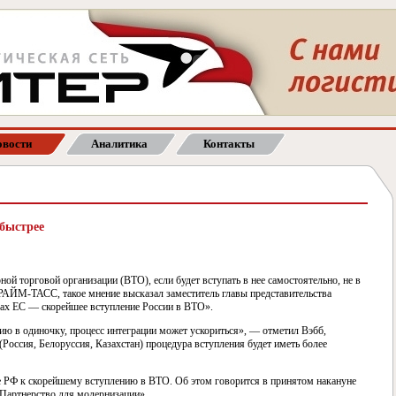
вости
Аналитика
Контакты
 быстрее
ой торговой организации (ВТО), если будет вступать в нее самостоятельно, не в
РАЙМ-ТАСС, такое мнение высказал заместитель главы представительства
ах ЕС — скорейшее вступление России в ВТО».
цию в одиночку, процесс интеграции может ускориться», — отметил Вэбб,
Россия, Белоруссия, Казахстан) процедура вступления будет иметь более
 РФ к скорейшему вступлению в ВТО. Об этом говорится в принятом накануне
Партнерство для модернизации».