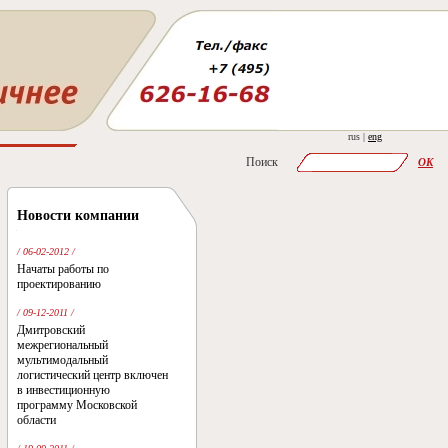
rus |
eng
Поиск
OK
Новости компании
/ 06-02-2012 /
Начаты работы по
проектированию
/ 09-12-2011 /
Дмитровский
межрегиональный
мультимодальный
логистический центр включен
в инвестиционную
программу Московской
области