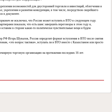
креплении возможностей для двусторонней торговли и инвестиций, облегчении и
е, укреплении и развитии конкуренции, в том числе, посредством скорейшего
ся в документе.
ркович не исключил, что Россия может вступить в ВТО в следующем году.
артнерами показали, что есть шанс завершить переговоры в этом году и,
и оставим в стороне какие-то политически чувствительные вещи и будем
ер РФ Игорь Шувалов, Россия определит формат вступления в ВТО после снятия
овам, «это вопрос тактики», вступать ли в ВТО вместе с Казахстаном или просто
семирную торговую организацию на протяжении последних 16 лет.