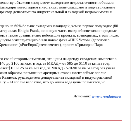
ительству объектов «под ключ» вследствие недостаточности объемов
 благодаря инвестициям в нестандартные складские и индустриальные
директор департамента индустриальной и складской недвижимости и
едено на 60% больше складских площадей, чем за первое полугодие (80
в материалах Knight Frank, основную часть ввода обеспечили очередные
, а также сравнительно небольшие проекты, возводимых, в том числе,
пущены в эксплуатацию были новые фазы «ПНК Чехов» (девелопер –
«Крекшино» («РосЕвроДевелопмент»), проект «Трилоджи Парк
со своей стороны отметили, что цены на аренду складских комплексов
40 до $160 за кв.м. в год, за МКАД – от $85 до $110 за кв. м в год.
яет $100-125 за кв. м в год, за МКАД - $70-90 за кв. м в год без учета
ким образом, повышение арендных ставок носит сейчас вполне
ь Казимов, руководитель департамента складской и индустриальной
ty. – И вполне вероятно, что до конца года цены повысятся, но
Источник:
www.arendator.ru