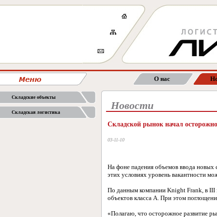
О нас
Но
Складские объекты
Новости
Складская логистика
Складской рынок начал осторожно
03-11-10
На фоне падения объемов ввода новых с
этих условиях уровень вакантности мож
По данным компании Knight Frank, в III
объектов класса А. При этом поглощени
«Полагаю, что осторожное развитие ры