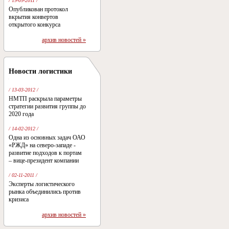
/ 19-09-2011 /
Опубликован протокол
вкрытия конвертов
открытого конкурса
архив новостей »
Новости логистики
/ 13-03-2012 /
НМТП раскрыла параметры
стратегии развития группы до
2020 года
/ 14-02-2012 /
Одна из основных задач ОАО
«РЖД» на северо-западе -
развитие подходов к портам
– вице-президент компании
/ 02-11-2011 /
Эксперты логистического
рынка объединились против
кризиса
архив новостей »