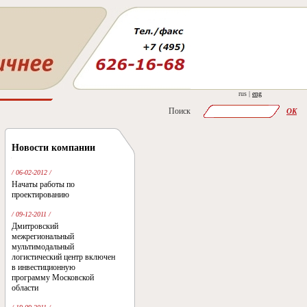
rus |
eng
Поиск
OK
Новости компании
/ 06-02-2012 /
Начаты работы по
проектированию
/ 09-12-2011 /
Дмитровский
межрегиональный
мультимодальный
логистический центр включен
в инвестиционную
программу Московской
области