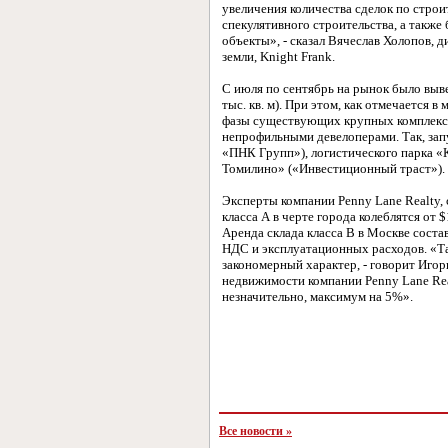
увеличения количества сделок по стро
спекулятивного строительства, а также
объекты», - сказал Вячеслав Холопов, 
земли, Knight Frank.
С июля по сентябрь на рынок было выв
тыс. кв. м). При этом, как отмечается 
фазы существующих крупных комплексов
непрофильными девелоперами. Так, за
«ПНК Групп»), логистического парка 
Томилино» («Инвестиционный траст»).
Эксперты компании Penny Lane Realty, 
класса А в черте города колеблятся от $1
Аренда склада класса В в Москве составл
НДС и эксплуатационных расходов. «Та
закономерный характер, - говорит Игор
недвижимости компании Penny Lane Real
незначительно, максимум на 5%».
Все новости »