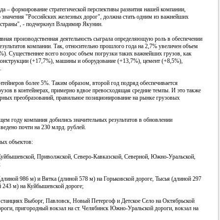
да – формирование стратегической перспективы развития нашей компании,
о значения "Российских железных дорог", должна стать одним из важнейших
страны", - подчеркнул Владимир Якунин.
ная производственная деятельность сыграла определяющую роль в обеспечении
зультатов компании. Так, относительно прошлого года на 2,7% увеличен объем
%). Существеннее всего возрос объем погрузки таких важнейших грузов, как
онструкции (+17,7%), машины и оборудование (+13,7%), цемент (+8,5%),
.
тейнеров более 5%. Таким образом, второй год подряд обеспечивается
узов в контейнерах, примерно вдвое превосходящая средние темпы. И это также
рных преобразований, правильное позиционирование на рынке грузовых
ем году компания добились значительных результатов в обновлении
едено почти на 230 млрд. рублей.
ых объектов:
, Куйбышевской, Приволжской, Северо-Кавказской, Северной, Южно-Уральской,
;
длиной 986 м) и Вятка (длиной 578 м) на Горьковской дороге, Тысья (длиной 297
 243 м) на Куйбышевской дороге;
 станциях Выборг, Павловск, Новый Петергоф и Детское Село на Октябрьской
роги, пригородный вокзал на ст. Челябинск Южно-Уральской дороги, вокзал на