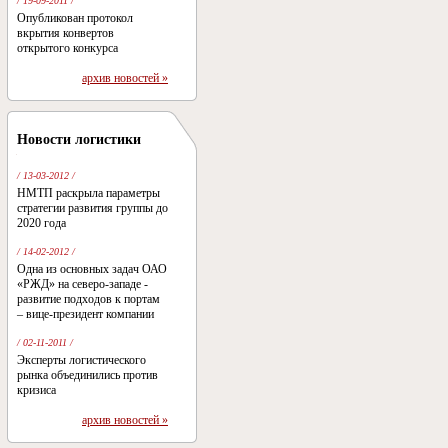
/ 19-09-2011 /
Опубликован протокол
вкрытия конвертов
открытого конкурса
архив новостей »
Новости логистики
/ 13-03-2012 /
НМТП раскрыла параметры
стратегии развития группы до
2020 года
/ 14-02-2012 /
Одна из основных задач ОАО
«РЖД» на северо-западе -
развитие подходов к портам
– вице-президент компании
/ 02-11-2011 /
Эксперты логистического
рынка объединились против
кризиса
архив новостей »