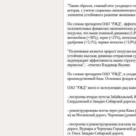
"Таким образом, главный итог уходящего го
которая, с учетом социально-экономическог
элементов устойчивого развития экономики 
По словам президента ОАО "РЖД", эффектив
положительных финансово-экономических ре
погрузки, что выше плановой динамики (1,8
автомобили (+30%), зерно (+25%), металлок
удобрения (+5,1%), черные металлы (+3,9%)
"Позитивным является прирост погрузки кон
устойчиво высокая динамика отправления гр
подтверждает эффективность наших структу
перевозок", - отметил Владимир Якунин.
По словам президента ОАО "РЖД", в уходящ
производственной базы. Основных фондов вв
ОАО "РЖД" ввело в эксплуатацию ряд важн
- построены вторые пути на Забайкальской
Свердловской и Западно-Сибирской дорогах
- реконструированы мосты через реки Кама (
м) на Московской дороге, Черемшан (длиной
- построены и реконструированы вокзалы на
дороге, Вурнары и Чернушка Горьковской до
ст. Омск Западно-Сибирской дороги;