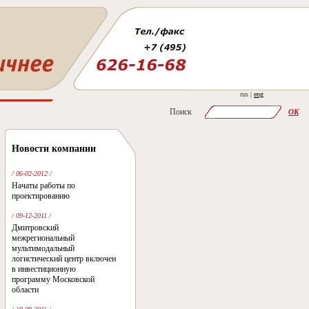
rus |
eng
Поиск
OK
Новости компании
/ 06-02-2012 /
Начаты работы по
проектированию
/ 09-12-2011 /
Дмитровский
межрегиональный
мультимодальный
логистический центр включен
в инвестиционную
программу Московской
области