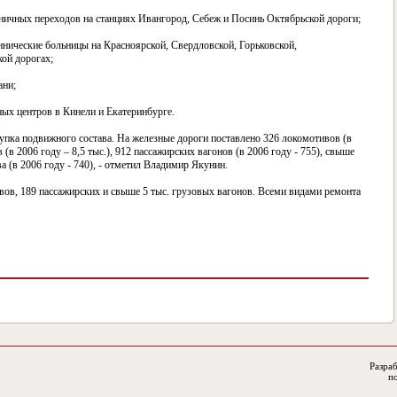
ничных переходов на станциях Ивангород, Себеж и Посинь Октябрьской дороги;
нические больницы на Красноярской, Свердловской, Горьковской,
ой дорогах;
ани;
ых центров в Кинели и Екатеринбурге.
купка подвижного состава. На железные дороги поставлено 326 локомотивов (в
 (в 2006 году – 8,5 тыс.), 912 пассажирских вагонов (в 2006 году - 755), свыше
 (в 2006 году - 740), - отметил Владимир Якунин.
ов, 189 пассажирских и свыше 5 тыс. грузовых вагонов. Всеми видами ремонта
Разраб
п