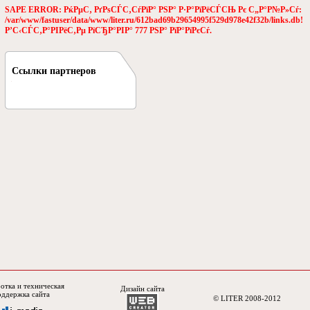
SAPE ERROR: РќРµС‚ РґРѕСЃС‚СѓРїР° РЅР° Р·Р°РїРёСЃСЊ Рє С„Р°Р№Р»Сѓ:
/var/www/fastuser/data/www/liter.ru/612bad69b29654995f529d978e42f32b/links.db!
Р’С‹СЃС‚Р°РІРёС‚Рµ РїСЂР°РІР° 777 РЅР° РїР°РїРєСѓ.
Ссылки партнеров
отка и техническая
Дизайн сайта
оддержка сайта
© LITER 2008-2012