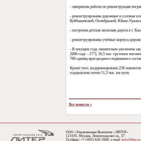
- завершены работы по реконструкции погра
- реконструированы дорожные и узловые кли
Куйбышевской, Октябрьской, Южно-Уральск
- построена детская железная дорога в г. Каз
- реконструированы учебные корпуса дорожн
- В текущем году значительно увеличена за
2006 году – 277), 16,5 тыс. грузовых вагонов
760 единиц пригородного подвижного состава
Кроме того, модернизировано 258 локомотив
оздоровлено почти 11,5 тыс. км пути.
Все новости »
ООО «Управляющая Компания «ЛИТЕР»
123195, Москва, Ленинградское ш., 57
Тел/факс: +7 (495) 626 1668, e-mail:
info@liter.ru