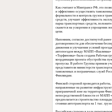
Как считают в Минтрансе РФ, это позв
и эффективно осуществлять таможенны
формальности и контроль грузов и тра
средств, улучшит эффективность экспл
парка транспортных средств, положите
скажется на ускорении и упрощении ло
цепи.
Напомним, согласно достигнутой ранее
договоренности для обеспечения бесп
движения и улучшения условий проезд
автопоездов между МАПП «Ваалимаа»
«Торфяновка» была создана Рабочая гр
координации проекта обустройства пу
пропуска. В работе Группы приняли уч
представители министерств транспорта
таможенных и пограничных служб Рос
Финляндии.
Финской стороной проводятся работы,
направленные на развитие инфраструкт
приграничной зоне на территории Финл
непосредственной близости от МАПП 
предполагается строительство площадк
стоянки автотранспорта на 1 тыс. грузо
Российская сторона в ходе переговоро