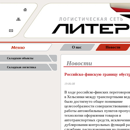
О нас
Новости
Складские объекты
Новости
Складская логистика
Российско-финскую границу обуст
19-06-08
В ходе российско-финских переговоров
в Хельсинки между транспортными ве
было достигнуто общее понимание
целесообразности совершенствования 
работы автомобильных пунктов пропус
технологии оформления товаров и
автотранспортных средств, исключени
дублирования контрольных функций р
службами, расположенными на границе