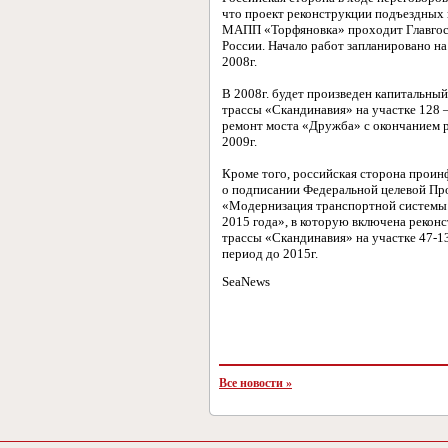
что проект реконструкции подъездных 
МАПП «Торфяновка» проходит Главгос
России. Начало работ запланировано на
2008г.
В 2008г. будет произведен капитальны
трассы «Скандинавия» на участке 128 –
ремонт моста «Дружба» с окончанием р
2009г.
Кроме того, российская сторона прои
о подписании Федеральной целевой П
«Модернизация транспортной системы
2015 года», в которую включена рекон
трассы «Скандинавия» на участке 47-13
период до 2015г.
SeaNews
Все новости »