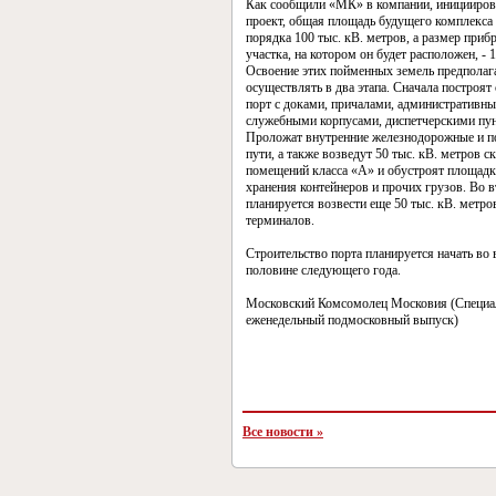
Как сообщили «МК» в компании, иницииров
проект, общая площадь будущего комплекса 
порядка 100 тыс. кВ. метров, а размер приб
участка, на котором он будет расположен, - 1
Освоение этих пойменных земель предполаг
осуществлять в два этапа. Сначала построят
порт с доками, причалами, административн
служебными корпусами, диспетчерскими пунк
Проложат внутренние железнодорожные и 
пути, а также возведут 50 тыс. кВ. метров с
помещений класса «А» и обустроят площадк
хранения контейнеров и прочих грузов. Во 
планируется возвести еще 50 тыс. кВ. метро
терминалов.
Строительство порта планируется начать во 
половине следующего года.
Московский Комсомолец Московия (Специ
еженедельный подмосковный выпуск)
Все новости »